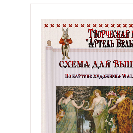
Натюрморты с винными
бутылками
Модерн, символизм,
импрессионизм,
гобелены, карты
Жанровые сцены
Религиозные сюжеты,
мифология
Дети, дети с животными,
животные и птицы
Фэнтези, сказочные
сюжеты
Схемы по картинам
художника Андрея
Шишкина