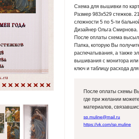
Схема для вышивки по карт
Размер 983х529 стежков. 21
сложности 5 по 5-ти бально
Дизайнер Ольга Смирнова.
После оплаты схема высыла
Папка, которую Вы получите
распечатывания, а также э
вышивания с монитора или
ключ и таблицу расхода для
После оплаты схемы Вы
где при желании может
материалов, связавшис
sp.muline@mail.ru
https://vk.com/sp.muline