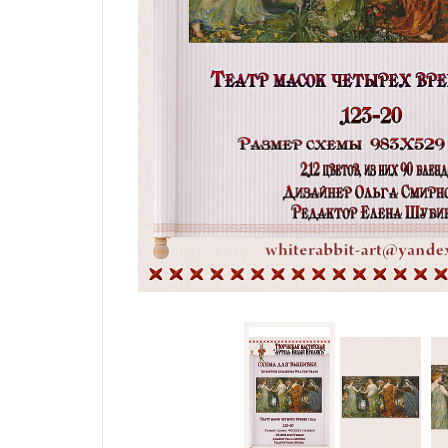
Семплеры и примитивы
Портрет
Все схемы
Скидки
Бесплатные схемы
Схемы для начинающих