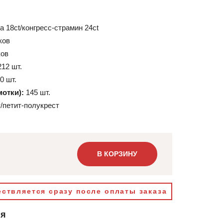
а 18ct/конгресс-страмин 24ct
ков
ков
212 шт.
0 шт.
мотки):
145 шт.
/петит-полукрест
В КОРЗИНУ
ствляется сразу после оплаты заказа
ия