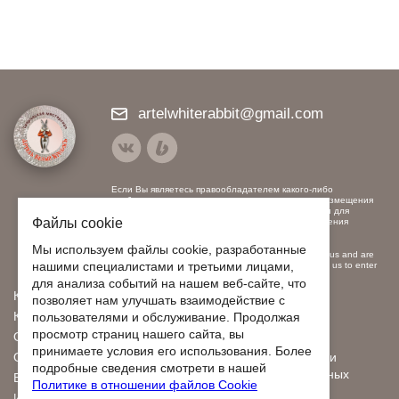
Схемы для начинающих
artelwhiterabbit@gmail.com
Если Вы являетесь правообладателем какого-либо
изображения, использованного нами, и против размещения
на наших ресурсах, пожалуйста, свяжитесь с нами для
Файлы cookie
заключения договора на использование или удаления
контента.
Мы используем файлы cookie, разработанные
If you are the copyright holder of any image used by us and are
нашими специалистами и третьими лицами,
opposed to posting on our resources, please contact us to enter
into a contract for the use or removal of content.
для анализа событий на нашем веб-сайте, что
Каталог
О нас
позволяет нам улучшать взаимодействие с
Контакты
Видео
пользователями и обслуживание. Продолжая
просмотр страниц нашего сайта, вы
Оплата
Отзывы
принимаете условия его использования. Более
Отправка
Политика обработки
подробные сведения смотрети в нашей
персональных данных
Бонусы и скидки
Политике в отношении файлов Cookie
Договор оферты
Индивидуальный заказ