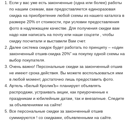
Если у вас уже есть законченные (одна или более) работы
ИНДИВИДУАЛЬНЫЙ ЗАКАЗ
Модерн, символизм, импрессионизм, гобелены,
Оплата
карты
по нашим схемам, вам предоставляется единоразовая
О НАС
Отправка
скидка на приобретение любой схемы из нашего каталога в
Жанровые сцены
размере 20% от стоимости, при условии предоставления
ВИДЕО
Система скидок
фото в надлежащем качестве. Для получения скидки вам
Религиозные сюжеты, мифология
надо нам написать на почту или наши соцсети , чтобы
ОТЗЫВЫ
скидку посчитали и выставили Вам счет.
Дети, дети с животными, животные и птицы
Далее система скидок будет работать по принципу – «один
Фэнтези, сказочные сюжеты
законченный отшив-скидка 20%" на покупку одной схемы на
выбор покупателя.
Схемы по картинам художника Андрея Шишкина
Очень важно! Персональные скидки за законченный отшив
не имеют срока действия. Вы можете воспользоваться ими
Семплеры и примитивы
в любой момент, достаточно лишь предоставить фото.
Артель «Белый КроликЪ» планирует объявлять
Портрет
распродажи, устраивать акции, как приуроченные к
Все схемы
праздникам и юбилейным датам, так и внезапные. Следите
за объявлениями на сайте!
Скидки
Все персональные скидки за законченный отшив
суммируются ! со скидками, объявленными на сайте.
Бесплатные схемы