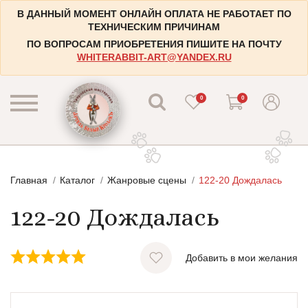
В ДАННЫЙ МОМЕНТ ОНЛАЙН ОПЛАТА НЕ РАБОТАЕТ ПО
ТЕХНИЧЕСКИМ ПРИЧИНАМ
ПО ВОПРОСАМ ПРИОБРЕТЕНИЯ ПИШИТЕ НА ПОЧТУ
WHITERABBIT-ART@YANDEX.RU
0
0
КАТАЛОГ
Главная
Каталог
Жанровые сцены
122-20 Дождалась
КОНТАКТЫ
Пейзажи
122-20 Дождалась
НАБОРЫ
Городские пейзажи
НОВОСТИ
Цветы и растения
Добавить в мои желания
БЛОГ
Натюрморты
ИНФОРМАЦИЯ
Натюрморты с винными бутылками