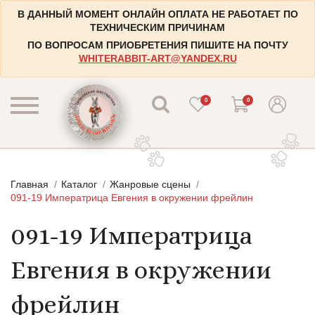
В ДАННЫЙ МОМЕНТ ОНЛАЙН ОПЛАТА НЕ РАБОТАЕТ ПО
ТЕХНИЧЕСКИМ ПРИЧИНАМ
ПО ВОПРОСАМ ПРИОБРЕТЕНИЯ ПИШИТЕ НА ПОЧТУ
WHITERABBIT-ART@YANDEX.RU
0
0
КАТАЛОГ
Главная
Каталог
Жанровые сцены
КОНТАКТЫ
Пейзажи
091-19 Императрица Евгения в окружении фрейлин
НАБОРЫ
Городские пейзажи
091-19 Императрица
НОВОСТИ
Цветы и растения
Евгения в окружении
БЛОГ
Натюрморты
ИНФОРМАЦИЯ
Натюрморты с винными бутылками
фрейлин