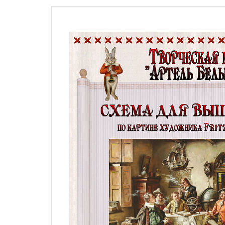
Натюрморты с винными
бутылками
Модерн, символизм,
импрессионизм,
гобелены, карты
Жанровые сцены
Религиозные сюжеты,
мифология
Дети, дети с животными,
животные и птицы
Фэнтези, сказочные
сюжеты
Схемы по картинам
художника Андрея
Шишкина