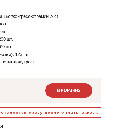
а 18ct/конгресс-страмин 24ct
ков
ков
200 шт.
00 шт.
мотки):
123 шт.
/петит-полукрест
В КОРЗИНУ
ствляется сразу после оплаты заказа
ия