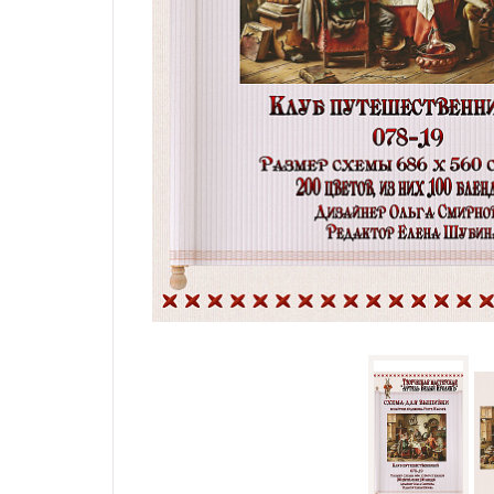
Семплеры и примитивы
Портрет
Все схемы
Скидки
Бесплатные схемы
Схемы для начинающих