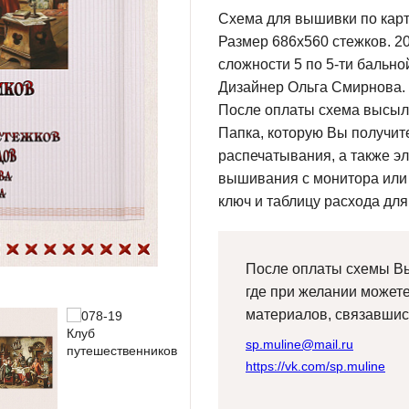
Схема для вышивки по карти
Размер 686х560 стежков. 20
сложности 5 по 5-ти бально
Дизайнер Ольга Смирнова.
После оплаты схема высыла
Папка, которую Вы получите
распечатывания, а также э
вышивания с монитора или
ключ и таблицу расхода для
После оплаты схемы Вы
где при желании может
материалов, связавшис
sp.muline@mail.ru
https://vk.com/sp.muline