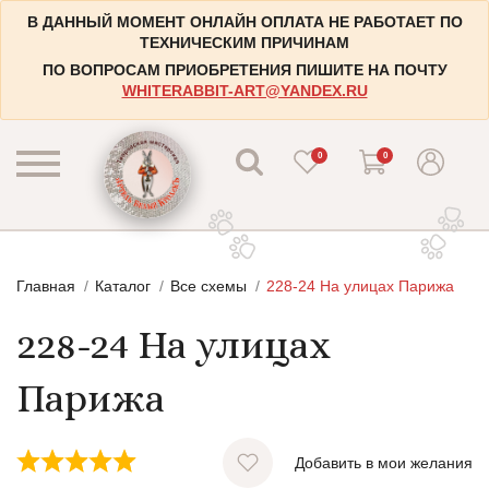
В ДАННЫЙ МОМЕНТ ОНЛАЙН ОПЛАТА НЕ РАБОТАЕТ ПО
ТЕХНИЧЕСКИМ ПРИЧИНАМ
ПО ВОПРОСАМ ПРИОБРЕТЕНИЯ ПИШИТЕ НА ПОЧТУ
WHITERABBIT-ART@YANDEX.RU
0
0
КАТАЛОГ
Главная
Каталог
Все схемы
228-24 На улицах Парижа
КОНТАКТЫ
Пейзажи
228-24 На улицах
НАБОРЫ
Городские пейзажи
НОВОСТИ
Цветы и растения
Парижа
БЛОГ
Натюрморты
ИНФОРМАЦИЯ
Натюрморты с винными бутылками
Добавить в мои желания