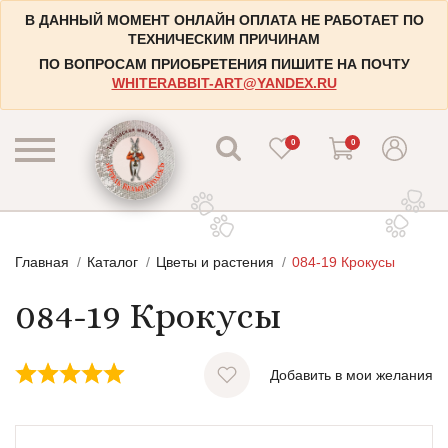
В ДАННЫЙ МОМЕНТ ОНЛАЙН ОПЛАТА НЕ РАБОТАЕТ ПО
ТЕХНИЧЕСКИМ ПРИЧИНАМ
ПО ВОПРОСАМ ПРИОБРЕТЕНИЯ ПИШИТЕ НА ПОЧТУ
WHITERABBIT-ART@YANDEX.RU
0
0
КАТАЛОГ
Главная
Каталог
Цветы и растения
084-19 Крокусы
КОНТАКТЫ
Пейзажи
084-19 Крокусы
НАБОРЫ
Городские пейзажи
НОВОСТИ
Цветы и растения
Добавить в мои желания
БЛОГ
Натюрморты
ИНФОРМАЦИЯ
Натюрморты с винными бутылками