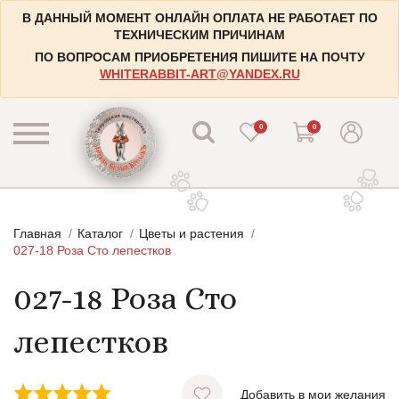
В ДАННЫЙ МОМЕНТ ОНЛАЙН ОПЛАТА НЕ РАБОТАЕТ ПО
ТЕХНИЧЕСКИМ ПРИЧИНАМ
ПО ВОПРОСАМ ПРИОБРЕТЕНИЯ ПИШИТЕ НА ПОЧТУ
WHITERABBIT-ART@YANDEX.RU
0
0
КАТАЛОГ
Главная
Каталог
Цветы и растения
КОНТАКТЫ
Пейзажи
027-18 Роза Сто лепестков
НАБОРЫ
Городские пейзажи
027-18 Роза Сто
НОВОСТИ
Цветы и растения
лепестков
БЛОГ
Натюрморты
ИНФОРМАЦИЯ
Натюрморты с винными бутылками
Добавить в мои желания