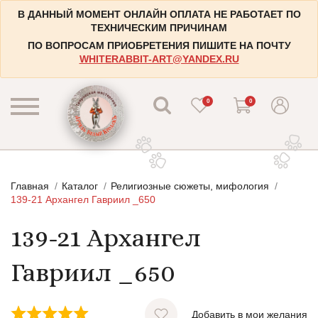
В ДАННЫЙ МОМЕНТ ОНЛАЙН ОПЛАТА НЕ РАБОТАЕТ ПО
ТЕХНИЧЕСКИМ ПРИЧИНАМ
ПО ВОПРОСАМ ПРИОБРЕТЕНИЯ ПИШИТЕ НА ПОЧТУ
WHITERABBIT-ART@YANDEX.RU
0
0
КАТАЛОГ
Главная
Каталог
Религиозные сюжеты, мифология
КОНТАКТЫ
Пейзажи
139-21 Архангел Гавриил _650
НАБОРЫ
Городские пейзажи
139-21 Архангел
НОВОСТИ
Цветы и растения
Гавриил _650
БЛОГ
Натюрморты
ИНФОРМАЦИЯ
Натюрморты с винными бутылками
Добавить в мои желания