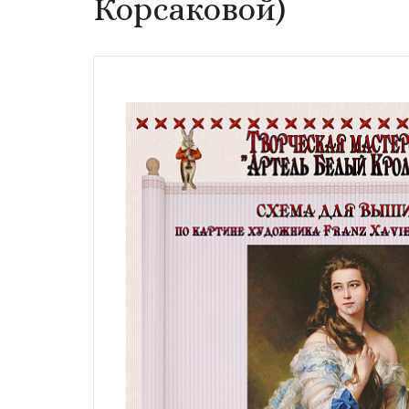
Корсаковой)
Натюрморты с винными
бутылками
Модерн, символизм,
импрессионизм,
гобелены, карты
Жанровые сцены
Религиозные сюжеты,
мифология
Дети, дети с животными,
животные и птицы
Фэнтези, сказочные
сюжеты
Схемы по картинам
художника Андрея
Шишкина