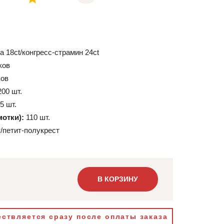
а 18ct/конгресс-страмин 24ct
ков
ков
200 шт.
5 шт.
мотки):
110 шт.
/петит-полукрест
В КОРЗИНУ
ствляется сразу после оплаты заказа