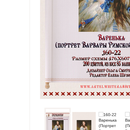
Семплеры и примитивы
Портрет
Все схемы
Скидки
Бесплатные схемы
Схемы для начинающих