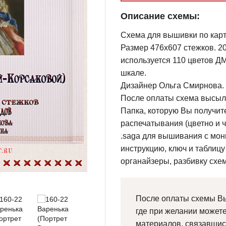
Описание схемы:
Схема для вышивки по карти
Размер 476х607 стежков. 20
используется 110 цветов ДМ
шкале.
Дизайнер Ольга Смирнова.
После оплаты схема высыла
Папка, которую Вы получите
распечатывания (цветно и ч
.saga для вышивания с мо
инструкцию, ключ и таблицу
органайзеры, разбивку схе
После оплаты схемы Вы
где при желании может
материалов, связавшис