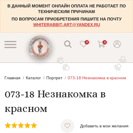
В ДАННЫЙ МОМЕНТ ОНЛАЙН ОПЛАТА НЕ РАБОТАЕТ ПО
ТЕХНИЧЕСКИМ ПРИЧИНАМ
ПО ВОПРОСАМ ПРИОБРЕТЕНИЯ ПИШИТЕ НА ПОЧТУ
WHITERABBIT-ART@YANDEX.RU
0
0
КАТАЛОГ
Главная
Каталог
Портрет
073-18 Незнакомка в красном
КОНТАКТЫ
Пейзажи
073-18 Незнакомка в
НАБОРЫ
Городские пейзажи
НОВОСТИ
Цветы и растения
красном
БЛОГ
Натюрморты
ИНФОРМАЦИЯ
Натюрморты с винными бутылками
Добавить в мои желания