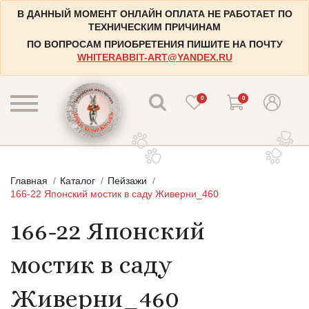
В ДАННЫЙ МОМЕНТ ОНЛАЙН ОПЛАТА НЕ РАБОТАЕТ ПО
ТЕХНИЧЕСКИМ ПРИЧИНАМ
ПО ВОПРОСАМ ПРИОБРЕТЕНИЯ ПИШИТЕ НА ПОЧТУ
WHITERABBIT-ART@YANDEX.RU
0
0
КАТАЛОГ
Главная
Каталог
Пейзажи
КОНТАКТЫ
Пейзажи
166-22 Японский мостик в саду Живерни_460
НАБОРЫ
Городские пейзажи
166-22 Японский
НОВОСТИ
Цветы и растения
мостик в саду
БЛОГ
Натюрморты
ИНФОРМАЦИЯ
Натюрморты с винными бутылками
Живерни_460