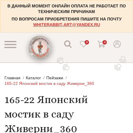
В ДАННЫЙ МОМЕНТ ОНЛАЙН ОПЛАТА НЕ РАБОТАЕТ ПО
ТЕХНИЧЕСКИМ ПРИЧИНАМ
ПО ВОПРОСАМ ПРИОБРЕТЕНИЯ ПИШИТЕ НА ПОЧТУ
WHITERABBIT-ART@YANDEX.RU
0
0
КАТАЛОГ
Главная
Каталог
Пейзажи
КОНТАКТЫ
Пейзажи
165-22 Японский мостик в саду Живерни_360
НАБОРЫ
Городские пейзажи
165-22 Японский
НОВОСТИ
Цветы и растения
мостик в саду
БЛОГ
Натюрморты
ИНФОРМАЦИЯ
Натюрморты с винными бутылками
Живерни_360