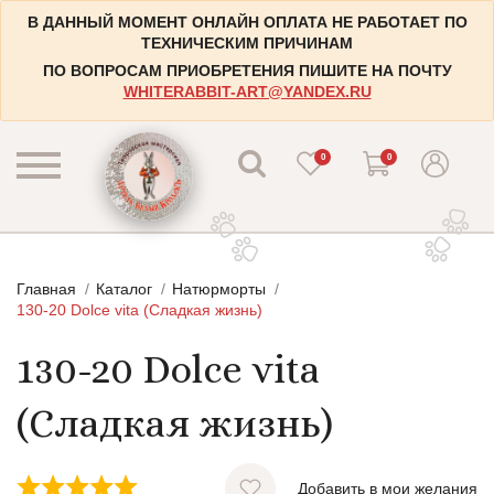
В ДАННЫЙ МОМЕНТ ОНЛАЙН ОПЛАТА НЕ РАБОТАЕТ ПО
ТЕХНИЧЕСКИМ ПРИЧИНАМ
ПО ВОПРОСАМ ПРИОБРЕТЕНИЯ ПИШИТЕ НА ПОЧТУ
WHITERABBIT-ART@YANDEX.RU
0
0
КАТАЛОГ
Главная
Каталог
Натюрморты
КОНТАКТЫ
Пейзажи
130-20 Dolce vita (Сладкая жизнь)
НАБОРЫ
Городские пейзажи
130-20 Dolce vita
НОВОСТИ
Цветы и растения
(Сладкая жизнь)
БЛОГ
Натюрморты
ИНФОРМАЦИЯ
Натюрморты с винными бутылками
Добавить в мои желания