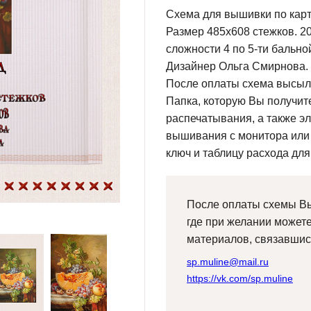
Схема для вышивки по карт
Размер 485х608 стежков. 20
сложности 4 по 5-ти бально
Дизайнер Ольга Смирнова.
После оплаты схема высыла
Папка, которую Вы получите
распечатывания, а также э
вышивания с монитора или
ключ и таблицу расхода для
После оплаты схемы Вы
где при желании может
материалов, связавшис
sp.muline@mail.ru
https://vk.com/sp.muline