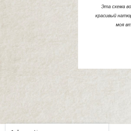
Эта схема во
красивый натю
моя вт