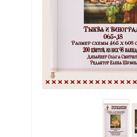
Семплеры и примитивы
Портрет
Все схемы
Скидки
Бесплатные схемы
Схемы для начинающих