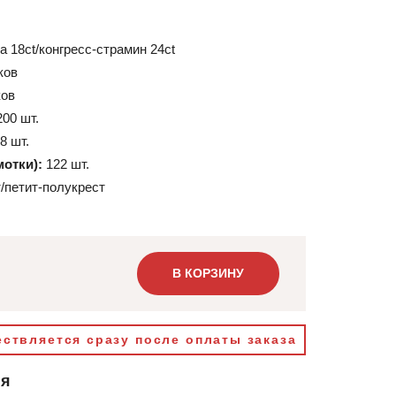
а 18ct/конгресс-страмин 24ct
ков
ков
200 шт.
8 шт.
мотки):
122 шт.
/петит-полукрест
В КОРЗИНУ
ствляется сразу после оплаты заказа
ия