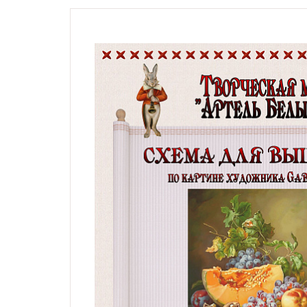
Натюрморты с винными
бутылками
Модерн, символизм,
импрессионизм,
гобелены, карты
Жанровые сцены
Религиозные сюжеты,
мифология
Дети, дети с животными,
животные и птицы
Фэнтези, сказочные
сюжеты
Схемы по картинам
художника Андрея
Шишкина