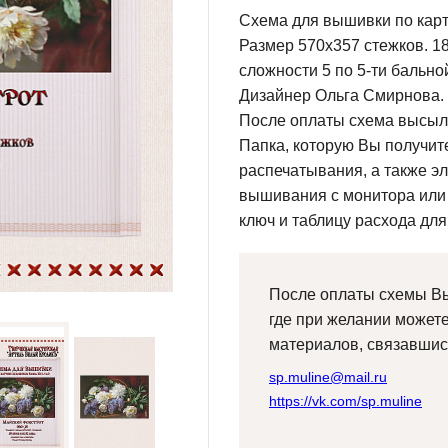
Схема для вышивки по кар
Размер 570х357 стежков. 18
сложности 5 по 5-ти бально
Дизайнер Ольга Смирнова.
После оплаты схема высыла
Папка, которую Вы получите
распечатывания, а также э
вышивания с монитора или
ключ и таблицу расхода для
После оплаты схемы Вы
где при желании может
материалов, связавшис
sp.muline@mail.ru
https://vk.com/sp.muline