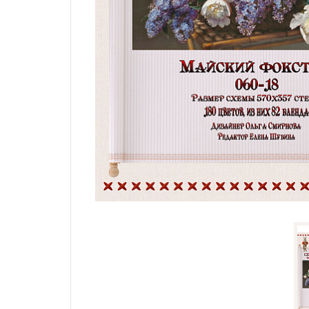
Семплеры и примитивы
Портрет
Все схемы
Скидки
Бесплатные схемы
Схемы для начинающих