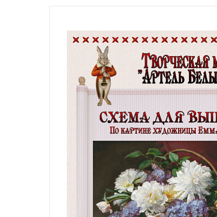
Натюрморты с винными
бутылками
Модерн, символизм,
импрессионизм,
гобелены, карты
Жанровые сцены
Религиозные сюжеты,
мифология
Дети, дети с животными,
животные и птицы
Фэнтези, сказочные
сюжеты
Схемы по картинам
художника Андрея
Шишкина