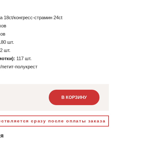
а 18ct/конгресс-страмин 24ct
ков
ков
180 шт.
2 шт.
мотки):
117 шт.
/петит-полукрест
В КОРЗИНУ
ствляется сразу после оплаты заказа
ия