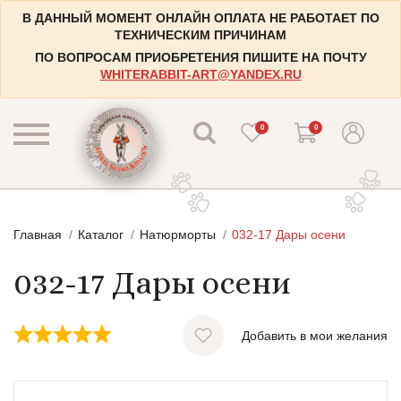
В ДАННЫЙ МОМЕНТ ОНЛАЙН ОПЛАТА НЕ РАБОТАЕТ ПО
ТЕХНИЧЕСКИМ ПРИЧИНАМ
ПО ВОПРОСАМ ПРИОБРЕТЕНИЯ ПИШИТЕ НА ПОЧТУ
WHITERABBIT-ART@YANDEX.RU
0
0
КАТАЛОГ
Главная
Каталог
Натюрморты
032-17 Дары осени
КОНТАКТЫ
Пейзажи
032-17 Дары осени
НАБОРЫ
Городские пейзажи
НОВОСТИ
Цветы и растения
Добавить в мои желания
БЛОГ
Натюрморты
ИНФОРМАЦИЯ
Натюрморты с винными бутылками