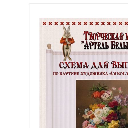
Натюрморты с винными
бутылками
Модерн, символизм,
импрессионизм,
гобелены, карты
Жанровые сцены
Религиозные сюжеты,
мифология
Дети, дети с животными,
животные и птицы
Фэнтези, сказочные
сюжеты
Схемы по картинам
художника Андрея
Шишкина