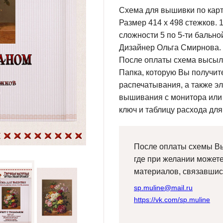
Схема для вышивки по карт
Размер 414 х 498 стежков. 
сложности 5 по 5-ти бально
Дизайнер Ольга Смирнова. 
После оплаты схема высыла
Папка, которую Вы получите
распечатывания, а также э
вышивания с монитора или
ключ и таблицу расхода для
После оплаты схемы Вы
где при желании может
материалов, связавшис
sp.muline@mail.ru
https://vk.com/sp.muline