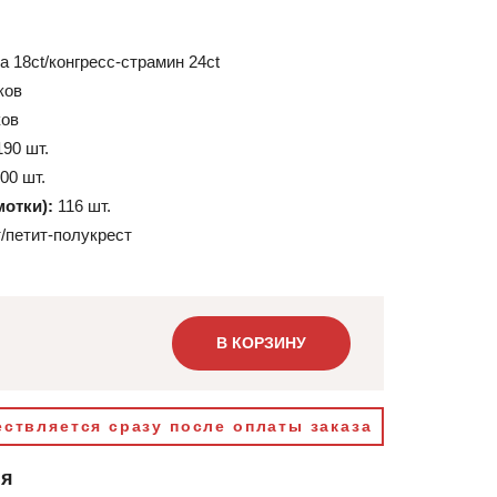
а 18ct/конгресс-страмин 24ct
ков
ков
190 шт.
00 шт.
мотки):
116 шт.
/петит-полукрест
В КОРЗИНУ
ствляется сразу после оплаты заказа
ия