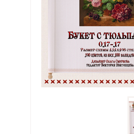
Семплеры и примитивы
Портрет
Все схемы
Скидки
Бесплатные схемы
Схемы для начинающих