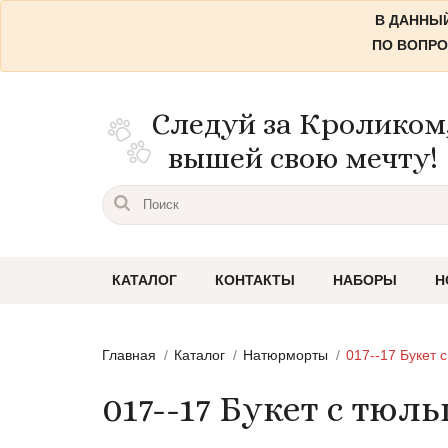
В ДАННЫЙ
ПО ВОПРО
Следуй за Кроликом
вышей свою мечту!
КАТАЛОГ
КОНТАКТЫ
НАБОРЫ
Н
Пейзажи
Главная
Каталог
Натюрморты
017--17 Букет 
Городские пейзажи
017--17 Букет с тюл
Цветы и растения
Натюрморты