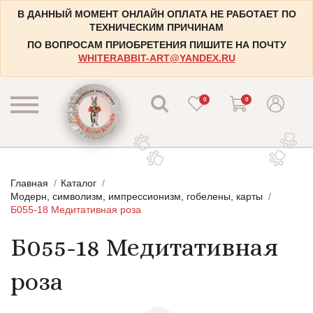
В ДАННЫЙ МОМЕНТ ОНЛАЙН ОПЛАТА НЕ РАБОТАЕТ ПО
ТЕХНИЧЕСКИМ ПРИЧИНАМ
ПО ВОПРОСАМ ПРИОБРЕТЕНИЯ ПИШИТЕ НА ПОЧТУ
WHITERABBIT-ART@YANDEX.RU
0
0
КАТАЛОГ
Главная
Каталог
КОНТАКТЫ
Пейзажи
Модерн, символизм, импрессионизм, гобелены, карты
Б055-18 Медитативная роза
НАБОРЫ
Городские пейзажи
Б055-18 Медитативная
НОВОСТИ
Цветы и растения
БЛОГ
Натюрморты
роза
ИНФОРМАЦИЯ
Натюрморты с винными бутылками