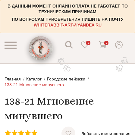
В ДАННЫЙ МОМЕНТ ОНЛАЙН ОПЛАТА НЕ РАБОТАЕТ ПО
ТЕХНИЧЕСКИМ ПРИЧИНАМ
ПО ВОПРОСАМ ПРИОБРЕТЕНИЯ ПИШИТЕ НА ПОЧТУ
WHITERABBIT-ART@YANDEX.RU
0
0
КАТАЛОГ
Главная
Каталог
Городские пейзажи
КОНТАКТЫ
Пейзажи
138-21 Мгновение минувшего
НАБОРЫ
Городские пейзажи
138-21 Мгновение
НОВОСТИ
Цветы и растения
минувшего
БЛОГ
Натюрморты
ИНФОРМАЦИЯ
Натюрморты с винными бутылками
Добавить в мои желания