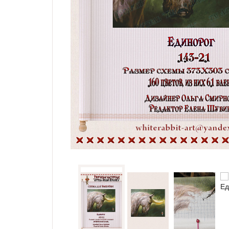
Семплеры и примитивы
Портрет
Все схемы
Скидки
Бесплатные схемы
Схемы для начинающих