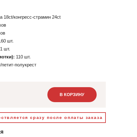
а 18ct/конгресс-страмин 24ct
ков
ков
160 шт.
1 шт.
мотки):
110 шт.
/петит-полукрест
В КОРЗИНУ
ствляется сразу после оплаты заказа
ия