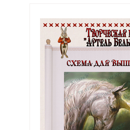
Натюрморты с винными
бутылками
Модерн, символизм,
импрессионизм,
гобелены, карты
Жанровые сцены
Религиозные сюжеты,
мифология
Дети, дети с животными,
животные и птицы
Фэнтези, сказочные
сюжеты
Схемы по картинам
художника Андрея
Шишкина