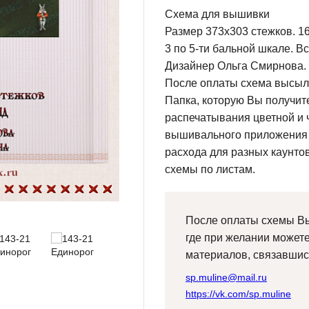
Схема для вышивки
Размер 373х303 стежков. 16
3 по 5-ти бальной шкале. В
Дизайнер Ольга Смирнова.
После оплаты схема высыла
Папка, которую Вы получите
распечатывания цветной и 
вышивального приложения Cr
расхода для разных каунтов
схемы по листам.
После оплаты схемы Вы
где при желании может
материалов, связавшис
sp.muline@mail.ru
https://vk.com/sp.muline