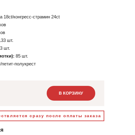
а 18ct/конгресс-страмин 24ct
ков
ков
133 шт.
3 шт.
мотки):
85 шт.
/петит-полукрест
В КОРЗИНУ
ствляется сразу после оплаты заказа
ия