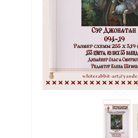
Семплеры и примитивы
Портрет
Все схемы
Скидки
Бесплатные схемы
Схемы для начинающих