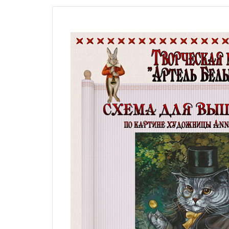
Натюрморты с винными
бутылками
Модерн, символизм,
импрессионизм,
гобелены, карты
Жанровые сцены
Религиозные сюжеты,
мифология
Дети, дети с животными,
животные и птицы
Фэнтези, сказочные
сюжеты
Схемы по картинам
художника Андрея
Шишкина