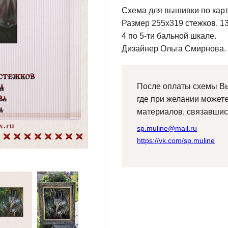
Схема для вышивки по карт
Размер 255х319 стежков. 13
4 по 5-ти бальной шкале.
Дизайнер Ольга Смирнова.
После оплаты схемы Вы
где при желании может
материалов, связавшис
sp.muline@mail.ru
https://vk.com/sp.muline