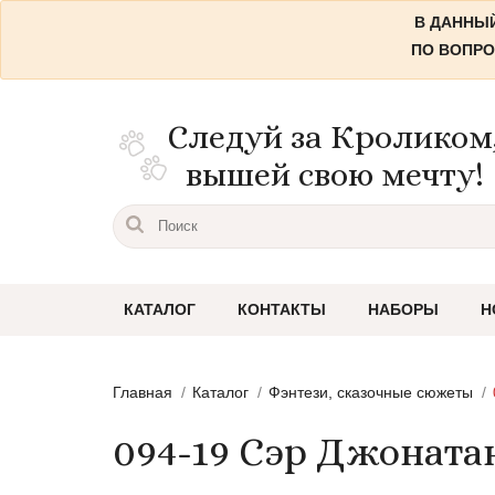
В ДАННЫЙ
ПО ВОПРО
Следуй за Кроликом
вышей свою мечту!
КАТАЛОГ
КОНТАКТЫ
НАБОРЫ
Н
Пейзажи
Главная
Каталог
Фэнтези, сказочные сюжеты
Городские пейзажи
094-19 Сэр Джоната
Цветы и растения
Натюрморты