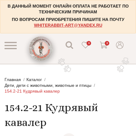
В ДАННЫЙ МОМЕНТ ОНЛАЙН ОПЛАТА НЕ РАБОТАЕТ ПО
ТЕХНИЧЕСКИМ ПРИЧИНАМ
ПО ВОПРОСАМ ПРИОБРЕТЕНИЯ ПИШИТЕ НА ПОЧТУ
WHITERABBIT-ART@YANDEX.RU
0
0
КАТАЛОГ
Главная
Каталог
КОНТАКТЫ
Пейзажи
Дети, дети с животными, животные и птицы
154.2-21 Кудрявый кавалер
НАБОРЫ
Городские пейзажи
154.2-21 Кудрявый
НОВОСТИ
Цветы и растения
БЛОГ
Натюрморты
кавалер
ИНФОРМАЦИЯ
Натюрморты с винными бутылками