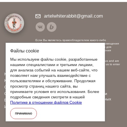
artelwhiterabbit@gmail.com
Если Вы являетесь правообладателем какого-либо
изображения, использованного нами, и против размещения
на наших ресурсах, пожалуйста, свяжитесь с нами для
Файлы cookie
заключения договора на использование или удаления
контента.
Мы используем файлы cookie, разработанные
If you are the copyright holder of any image used by us and are
нашими специалистами и третьими лицами,
opposed to posting on our resources, please contact us to enter
into a contract for the use or removal of content.
для анализа событий на нашем веб-сайте, что
Каталог
О нас
позволяет нам улучшать взаимодействие с
Контакты
Видео
пользователями и обслуживание. Продолжая
просмотр страниц нашего сайта, вы
Оплата
Отзывы
принимаете условия его использования. Более
Отправка
Политика обработки
подробные сведения смотрети в нашей
персональных данных
Бонусы и скидки
Политике в отношении файлов Cookie
Договор оферты
Индивидуальный заказ
ПРИНИМАЮ