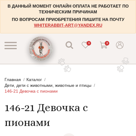
В ДАННЫЙ МОМЕНТ ОНЛАЙН ОПЛАТА НЕ РАБОТАЕТ ПО
ТЕХНИЧЕСКИМ ПРИЧИНАМ
ПО ВОПРОСАМ ПРИОБРЕТЕНИЯ ПИШИТЕ НА ПОЧТУ
WHITERABBIT-ART@YANDEX.RU
0
0
КАТАЛОГ
Главная
Каталог
КОНТАКТЫ
Пейзажи
Дети, дети с животными, животные и птицы
146-21 Девочка с пионами
НАБОРЫ
Городские пейзажи
146-21 Девочка с
НОВОСТИ
Цветы и растения
БЛОГ
Натюрморты
пионами
ИНФОРМАЦИЯ
Натюрморты с винными бутылками