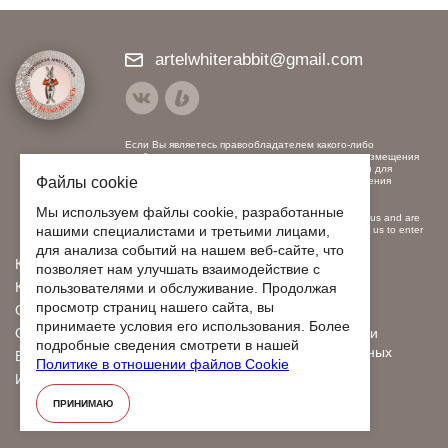
artelwhiterabbit@gmail.com
Если Вы являетесь правообладателем какого-либо
изображения, использованного нами, и против размещения
на наших ресурсах, пожалуйста, свяжитесь с нами для
Файлы cookie
заключения договора на использование или удаления
контента.
Мы используем файлы cookie, разработанные
If you are the copyright holder of any image used by us and are
нашими специалистами и третьими лицами,
opposed to posting on our resources, please contact us to enter
into a contract for the use or removal of content.
для анализа событий на нашем веб-сайте, что
Каталог
О нас
позволяет нам улучшать взаимодействие с
Контакты
Видео
пользователями и обслуживание. Продолжая
просмотр страниц нашего сайта, вы
Оплата
Отзывы
принимаете условия его использования. Более
Отправка
Политика обработки
подробные сведения смотрети в нашей
персональных данных
Бонусы и скидки
Политике в отношении файлов Cookie
Договор оферты
Индивидуальный заказ
ПРИНИМАЮ