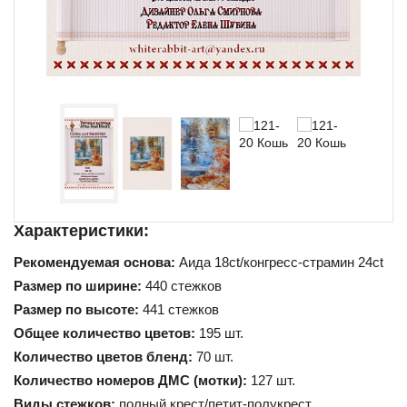
Схемы для начинающих
Характеристики:
Рекомендуемая основа:
Аида 18ct/конгресс-страмин 24ct
Размер по ширине:
440 стежков
Размер по высоте:
441 стежков
Общее количество цветов:
195 шт.
Количество цветов бленд:
70 шт.
Количество номеров ДМС (мотки):
127 шт.
Виды стежков:
полный крест/петит-полукрест