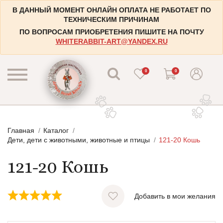
В ДАННЫЙ МОМЕНТ ОНЛАЙН ОПЛАТА НЕ РАБОТАЕТ ПО
ТЕХНИЧЕСКИМ ПРИЧИНАМ
ПО ВОПРОСАМ ПРИОБРЕТЕНИЯ ПИШИТЕ НА ПОЧТУ
WHITERABBIT-ART@YANDEX.RU
0
0
КАТАЛОГ
Главная
Каталог
КОНТАКТЫ
Пейзажи
Дети, дети с животными, животные и птицы
121-20 Кошь
НАБОРЫ
Городские пейзажи
121-20 Кошь
НОВОСТИ
Цветы и растения
БЛОГ
Натюрморты
Добавить в мои желания
ИНФОРМАЦИЯ
Натюрморты с винными бутылками